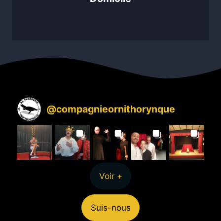
@
compagnieornithorynque
Voir +
Suis-nous