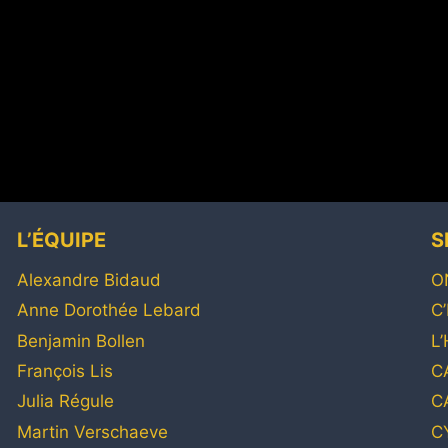
L’ÉQUIPE
S
Alexandre Bidaud
O
Anne Dorothée Lebard
C
Benjamin Bollen
L
François Lis
C
Julia Régule
C
Martin Verschaeve
C