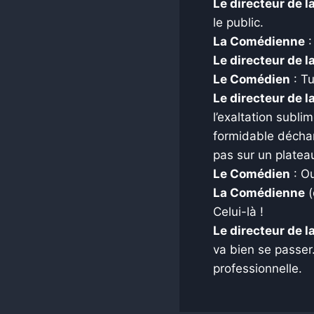
Le directeur de 
le public.
La Comédienne
:
Le directeur de 
Le Comédien
: Tu
Le directeur de 
l’exaltation subli
formidable décha
pas sur un platea
Le Comédien
: Ou
La Comédienne
(
Celui-là !
Le directeur de 
va bien se passer
professionnelle.