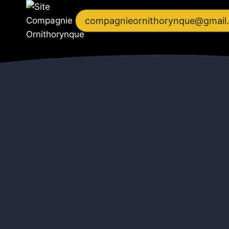
Aller
au
compagnieornithorynque@gmail
contenu