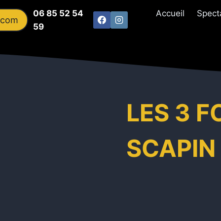
06 85 52 54
Accueil
Spect
.com
59
LES 3 F
SCAPIN